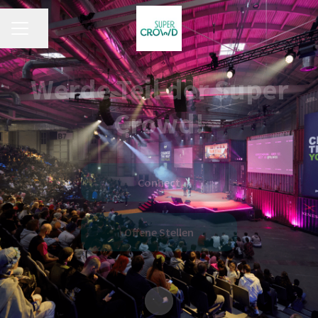
KARRIEREMENÜ
Seite teilen
Werde Teil der Super
Crowd!
Connect
Offene Stellen
Zum Inhalt scrollen